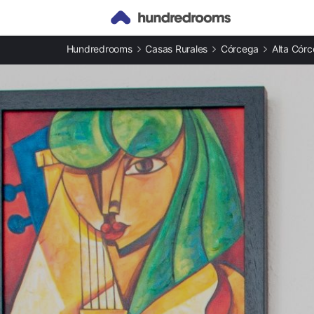
Otros tipos de alojamiento
Hundredrooms
Casas Rurales
Córcega
Alta Cór
Casas rurales en Bastia
Apartamentos en Bastia