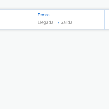
Fechas
Press the down arrow key to interac
Press the down arrow key
Llegada
Salida