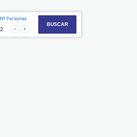
Nº Personas
t with the calendar and select a date. Press the quest
 to interact with the calendar and select a date. Pre
BUSCAR
2