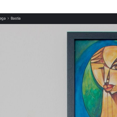
Ciudades destacadas
cega
Bastia
Casas rurales en Pietranera
Casas rurales en Furiani
Casas rurales en Patrimonio
Casas rurales en Farinole
Casas rurales en Biguglia
Casas rurales en Erbalunga
Casas rurales en Saint-Florent
Casas rurales en Sisco