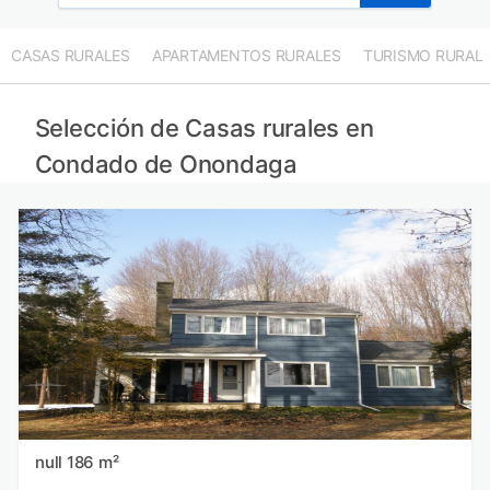
Casas rurales en Condado de Filadelfia provincia
Casas rurales en Thérèse-De Blainville provincia
CASAS RURALES
APARTAMENTOS RURALES
TURISMO RURAL
Casas rurales en Condado de Suffolk provincia
Casas rurales en Laurentides provincia
Selección de Casas rurales en
Condado de Onondaga
null 186 m²