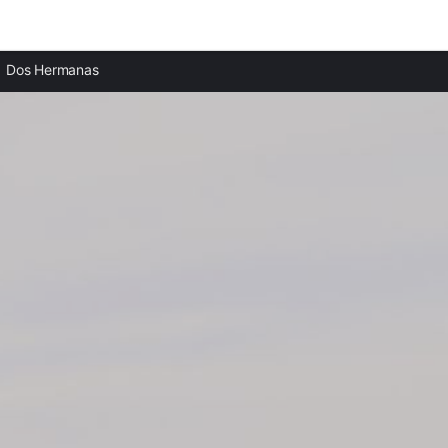
Ciudades destacadas
Dos Hermanas
Casas rurales en Alcalá de Guadaíra
Casas rurales en Sevilla
Casas rurales en San Juan de Aznalfarache
Casas rurales en Mairena del Aljarafe
Casas rurales en Los Palacios y Villafranca
Casas rurales en Camas
Casas rurales en Castilleja de la Cuesta
Casas rurales en Bormujos