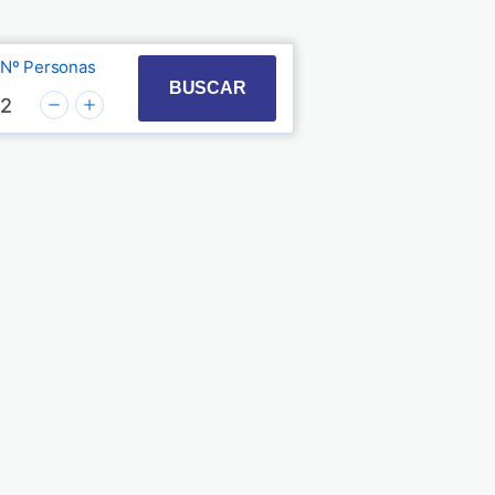
Nº Personas
t with the calendar and select a date. Press the quest
 to interact with the calendar and select a date. Pre
BUSCAR
2