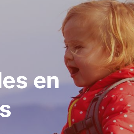
les en
s