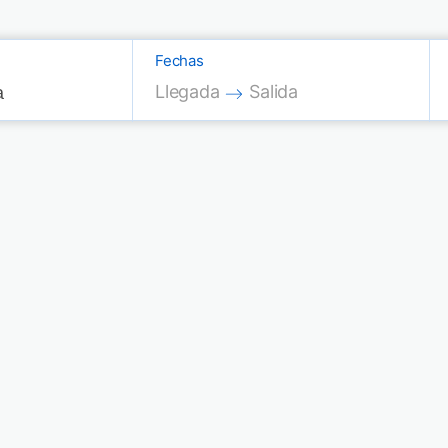
Fechas
Press the down arrow key to interac
Press the down arrow key
Llegada
Salida