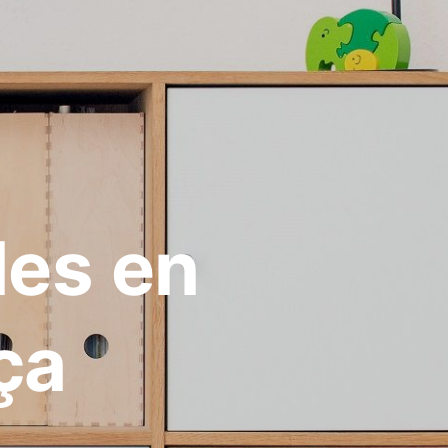
les en
ça