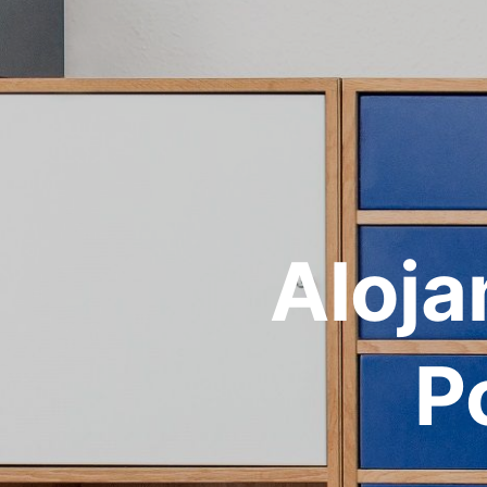
Aloja
P