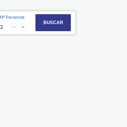
Nº Personas
t with the calendar and select a date. Press the quest
 to interact with the calendar and select a date. Pre
BUSCAR
2