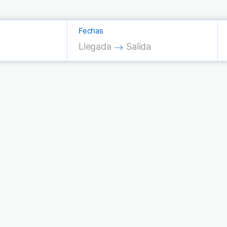
Fechas
Press the down arrow key to interac
Press the down arrow key
Llegada
Salida