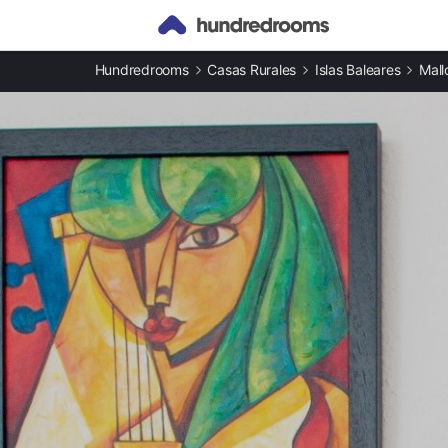
Otros tipos de alojamiento
Hundredrooms
Casas Rurales
Islas Baleares
Mall
Apartamentos en Lloseta
Casas rurales en Lloseta