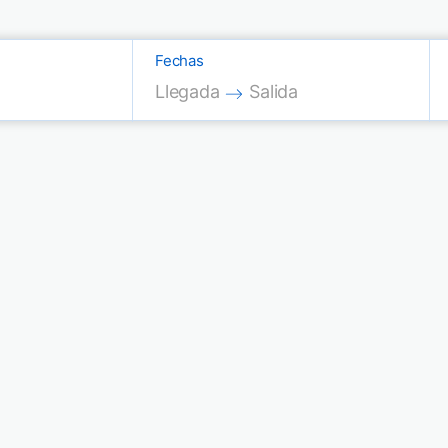
Fechas
Press the down arrow key to interac
Press the down arrow key
Llegada
Salida