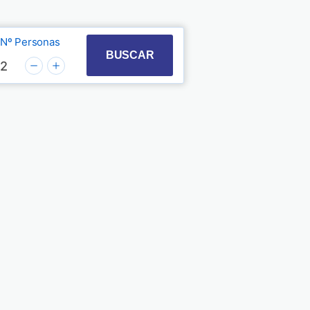
Nº Personas
t with the calendar and select a date. Press the quest
 to interact with the calendar and select a date. Pre
BUSCAR
2