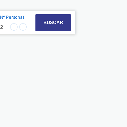
Nº Personas
t with the calendar and select a date. Press the quest
 to interact with the calendar and select a date. Pre
BUSCAR
2