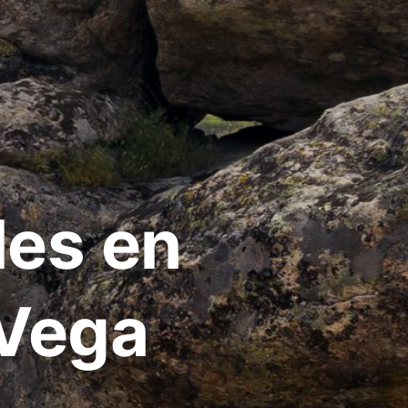
les en
 Vega