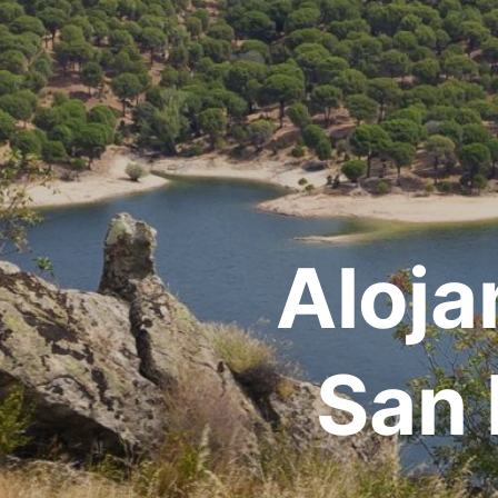
Aloja
San 