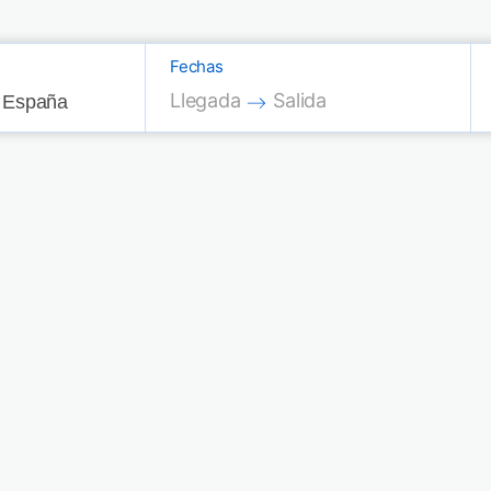
Fechas
Press the down arrow key to interac
Press the down arrow key
Llegada
Salida