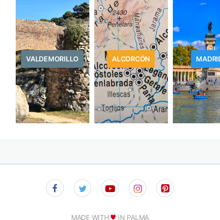
VALDEMORILLO
ALCORCÓN
MADRI
MADE WITH
IN PALMA