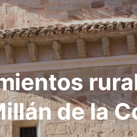
mientos rura
illán de la C