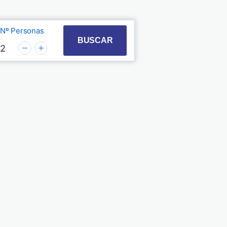
Nº Personas
t with the calendar and select a date. Press the quest
 to interact with the calendar and select a date. Pre
BUSCAR
2