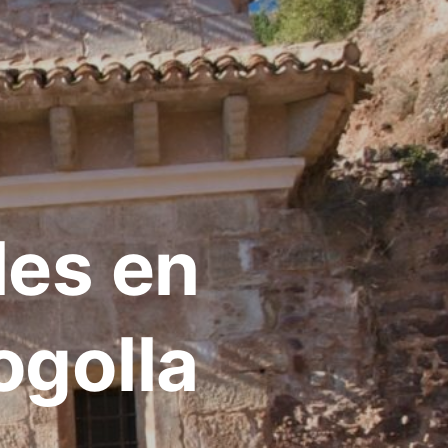
les en
ogolla