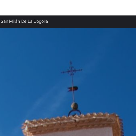
Ciudades destacadas
San Millán De La Cogolla
Casas rurales en Cirueña
Casas rurales en Alesanco
Casas rurales en Ezcaray
Casas rurales en Santo Domingo de la Calzada
Casas rurales en El Rasillo de Cameros
Casas rurales en Castañares de Rioja
Casas rurales en Briones
Casas rurales en Navarrete