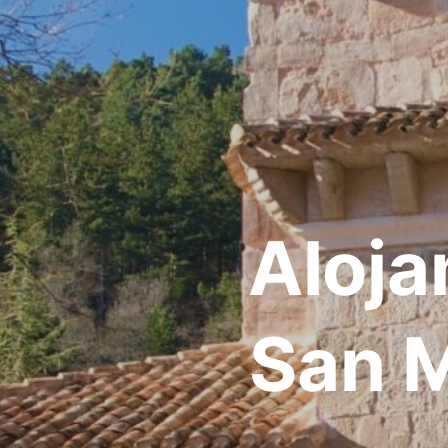
Aloja
San M