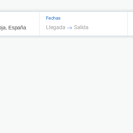
Fechas
Press the down arrow key to interac
Press the down arrow key
Llegada
Salida