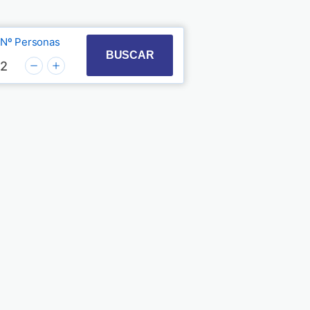
Nº Personas
t with the calendar and select a date. Press the quest
 to interact with the calendar and select a date. Pre
BUSCAR
2