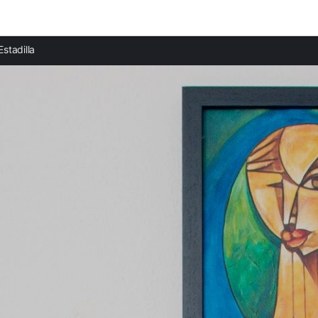
Ciudades destacadas
Estadilla
Casas rurales en Estada
Casas rurales en Barbastro
Casas rurales en Graus
Casas rurales en Benabarre
Casas rurales en Alquézar
Casas rurales en Abiego
Casas rurales en Adahuesca
Casas rurales en Bierge