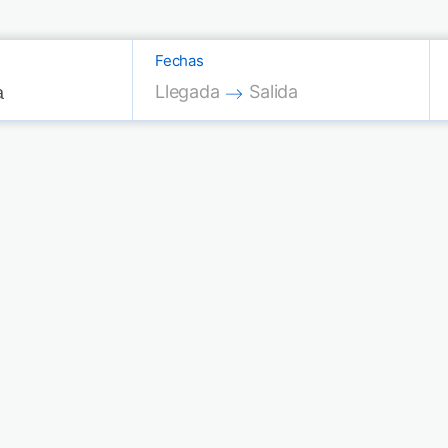
Fechas
Press the down arrow key to interac
Press the down arrow key
Llegada
Salida