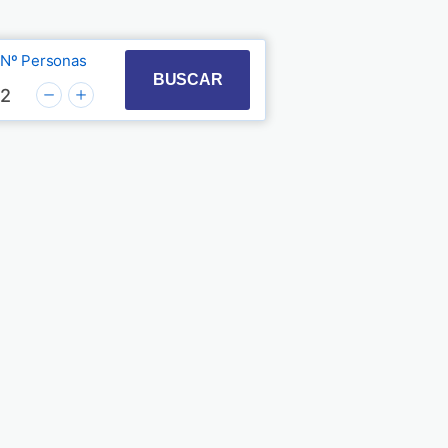
Nº Personas
t with the calendar and select a date. Press the quest
 to interact with the calendar and select a date. Pre
BUSCAR
2