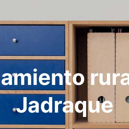
jamiento rura
Jadraque