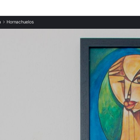
Ciudades destacadas
a
Hornachuelos
Casas rurales en Posadas
Casas rurales en La Puebla de los Infantes
Casas rurales en Peñaflor
Casas rurales en Almodóvar del Río
Casas rurales en Villaviciosa de Córdoba
Casas rurales en Constantina
Casas rurales en La Carlota
Casas rurales en La Luisiana