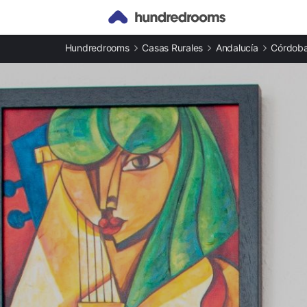
Otros tipos de alojamiento
Hundredrooms
Casas Rurales
Andalucía
Córdob
Casas rurales en Hornachuelos
Apartamentos en Hornachuelos