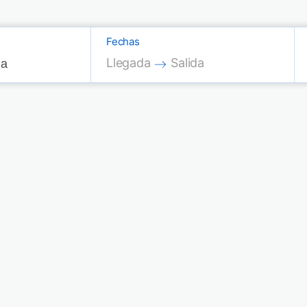
Fechas
Press the down arrow key to interac
Press the down arrow key
Llegada
Salida