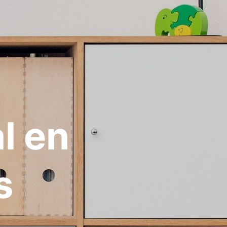
l en
s