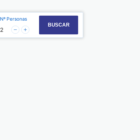
Nº Personas
t with the calendar and select a date. Press the quest
 to interact with the calendar and select a date. Pre
BUSCAR
2