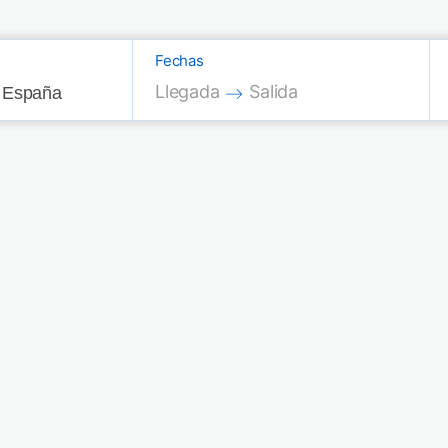
Fechas
Press the down arrow key to interac
Press the down arrow key
Llegada
Salida