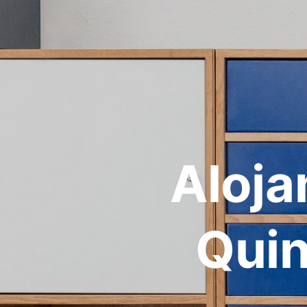
Aloja
Quin