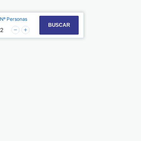
Nº Personas
t with the calendar and select a date. Press the quest
 to interact with the calendar and select a date. Pre
BUSCAR
2