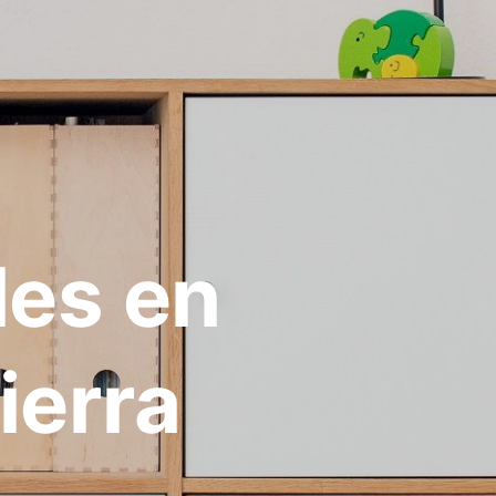
les en
ierra