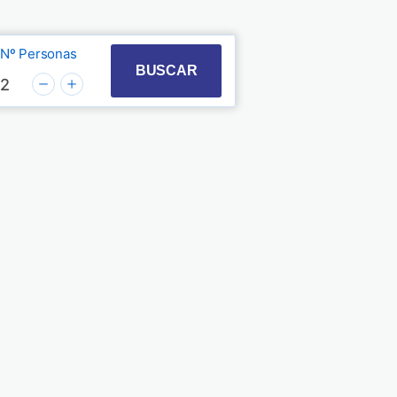
Nº Personas
t with the calendar and select a date. Press the quest
 to interact with the calendar and select a date. Pre
BUSCAR
2