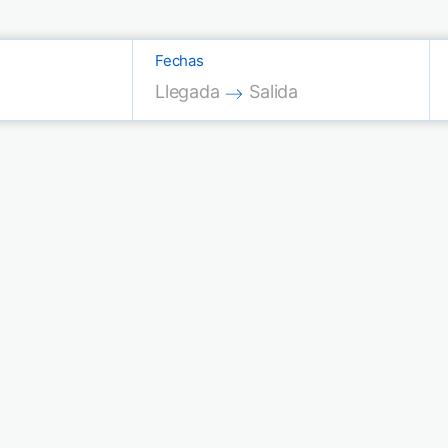
Fechas
Press the down arrow key to interac
Press the down arrow key
Llegada
Salida