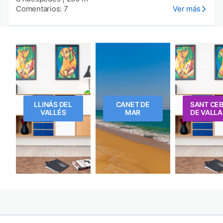
Comentarios: 7
Ver más
LLINÁS DEL
CANET DE
SANT CEB
VALLÉS
MAR
DE VALLA