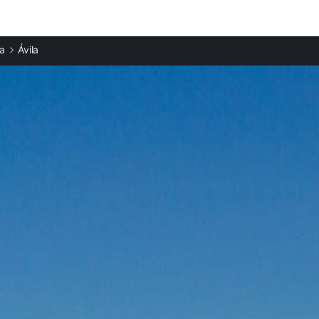
Ciudades destacadas
la
Ávila
Casas rurales en El Barraco
Casas rurales en Burgohondo
Casas rurales en Navaluenga
Casas rurales en El Tiemblo
Casas rurales en Valdemaqueda
Casas rurales en Santa María de la Alameda
Casas rurales en La Adrada
Casas rurales en El Espinar