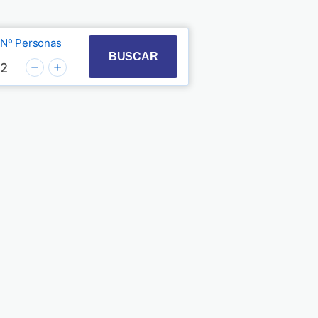
Nº Personas
t with the calendar and select a date. Press the quest
 to interact with the calendar and select a date. Pre
BUSCAR
2