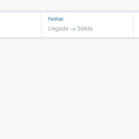
Fechas
Press the down arrow key to interac
Press the down arrow key
Llegada
Salida