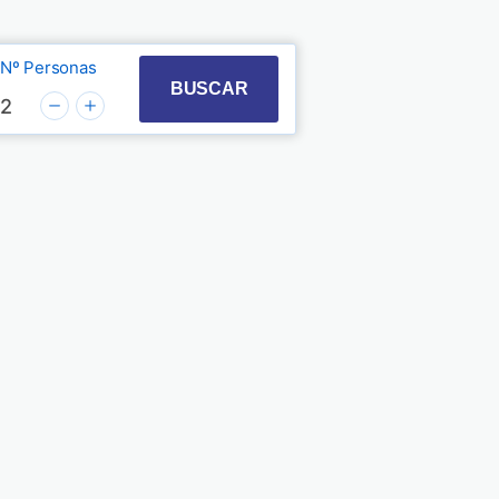
Nº Personas
t with the calendar and select a date. Press the quest
 to interact with the calendar and select a date. Pre
BUSCAR
2