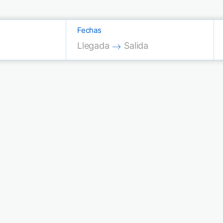
Fechas
Press the down arrow key to interac
Press the down arrow key
Llegada
Salida