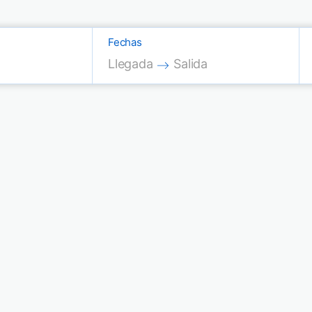
Fechas
Press the down arrow key to interac
Press the down arrow key
Llegada
Salida