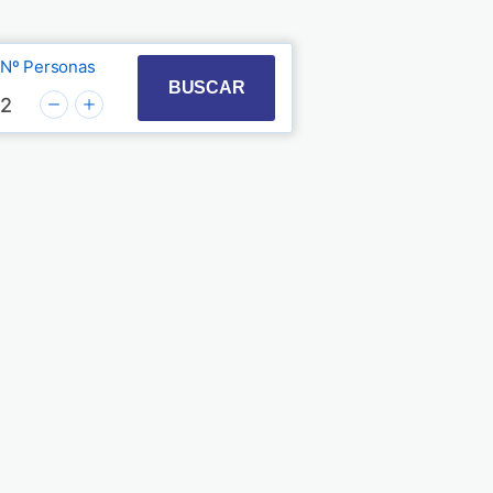
Nº Personas
t with the calendar and select a date. Press the quest
 to interact with the calendar and select a date. Pre
BUSCAR
2