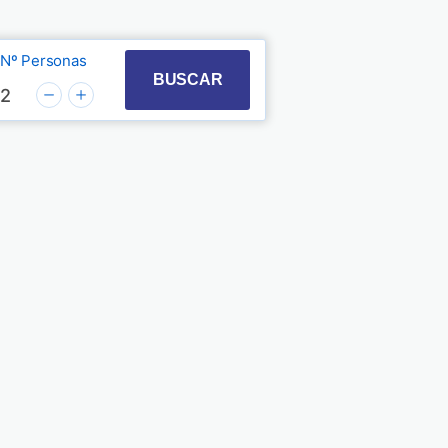
Nº Personas
t with the calendar and select a date. Press the quest
 to interact with the calendar and select a date. Pre
BUSCAR
2