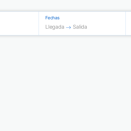
Fechas
Press the down arrow key to interac
Press the down arrow key
Llegada
Salida