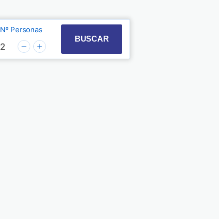
Nº Personas
t with the calendar and select a date. Press the quest
 to interact with the calendar and select a date. Pre
BUSCAR
2