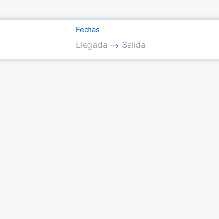
Fechas
Press the down arrow key to interac
Press the down arrow key
Llegada
Salida