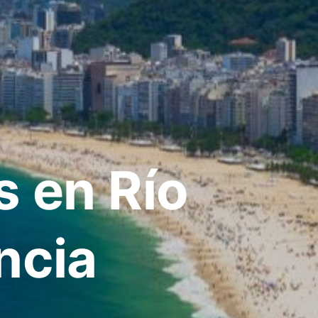
s en Río
ncia