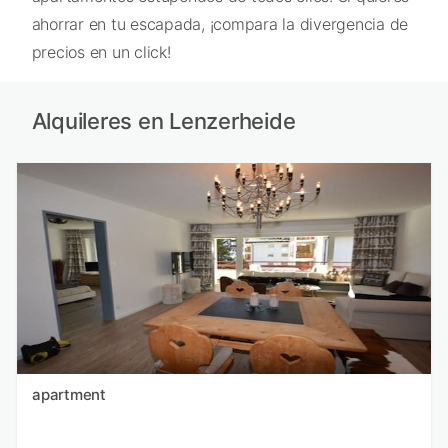
ahorrar en tu escapada, ¡compara la divergencia de
precios en un click!
Alquileres en Lenzerheide
apartment