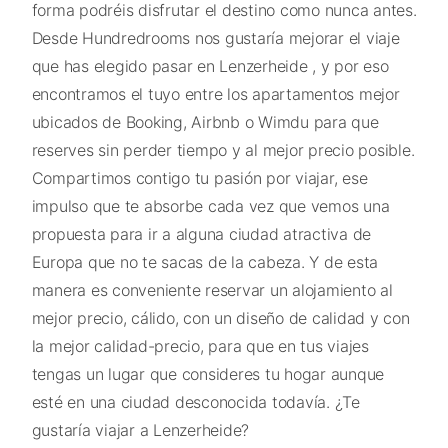
forma podréis disfrutar el destino como nunca antes.
Desde Hundredrooms nos gustaría mejorar el viaje
que has elegido pasar en Lenzerheide , y por eso
encontramos el tuyo entre los apartamentos mejor
ubicados de Booking, Airbnb o Wimdu para que
reserves sin perder tiempo y al mejor precio posible.
Compartimos contigo tu pasión por viajar, ese
impulso que te absorbe cada vez que vemos una
propuesta para ir a alguna ciudad atractiva de
Europa que no te sacas de la cabeza. Y de esta
manera es conveniente reservar un alojamiento al
mejor precio, cálido, con un diseño de calidad y con
la mejor calidad-precio, para que en tus viajes
tengas un lugar que consideres tu hogar aunque
esté en una ciudad desconocida todavía. ¿Te
gustaría viajar a Lenzerheide?