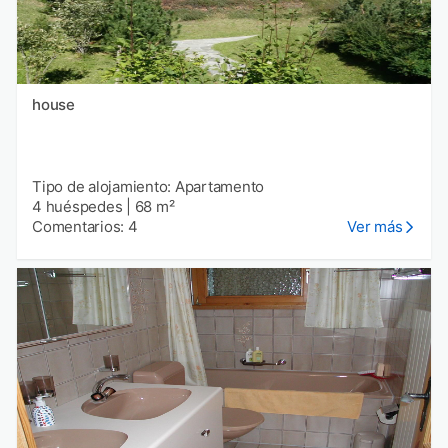
house
Tipo de alojamiento: Apartamento
4 huéspedes
|
68 m²
Comentarios: 4
Ver más