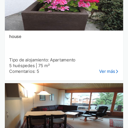
house
Tipo de alojamiento: Apartamento
5 huéspedes
|
75 m²
Comentarios: 5
Ver más