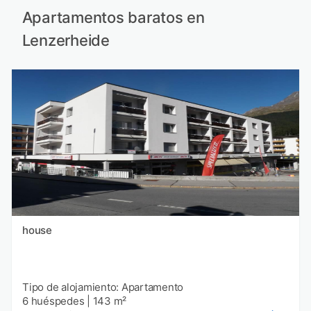
Apartamentos baratos en
Lenzerheide
house
Tipo de alojamiento: Apartamento
6 huéspedes
|
143 m²