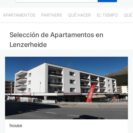
APARTAMENTOS
PARTNERS
QUÉ HACER
EL TIEMPO
QUÉ
Selección de Apartamentos en
Lenzerheide
house