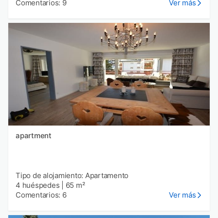
Comentarios: 9
Ver más
apartment
Tipo de alojamiento: Apartamento
4 huéspedes
|
65 m²
Comentarios: 6
Ver más