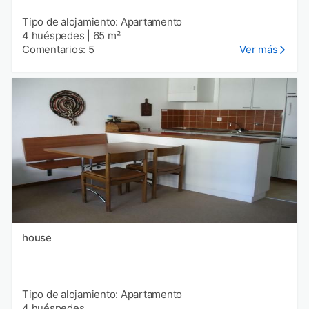
Tipo de alojamiento: Apartamento
4 huéspedes
|
65 m²
Comentarios: 5
Ver más
house
Tipo de alojamiento: Apartamento
4 huéspedes