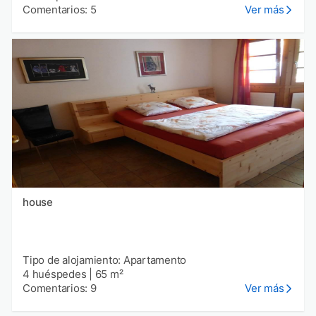
Comentarios: 5
Ver más
house
Tipo de alojamiento: Apartamento
4 huéspedes
|
65 m²
Comentarios: 9
Ver más