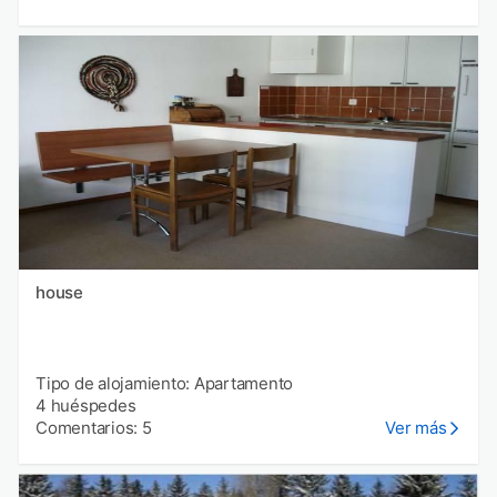
house
Tipo de alojamiento: Apartamento
4 huéspedes
Comentarios: 5
Ver más