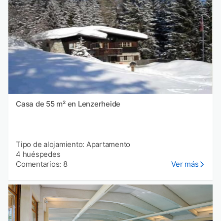
Casa de 55 m² en Lenzerheide
Tipo de alojamiento: Apartamento
4 huéspedes
Comentarios: 8
Ver más