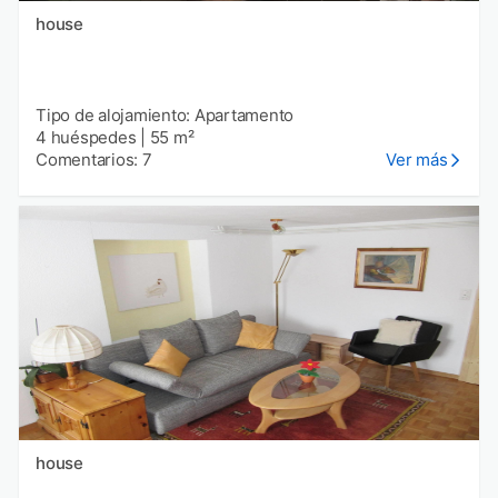
house
Tipo de alojamiento: Apartamento
4 huéspedes
|
55 m²
Comentarios: 7
Ver más
house