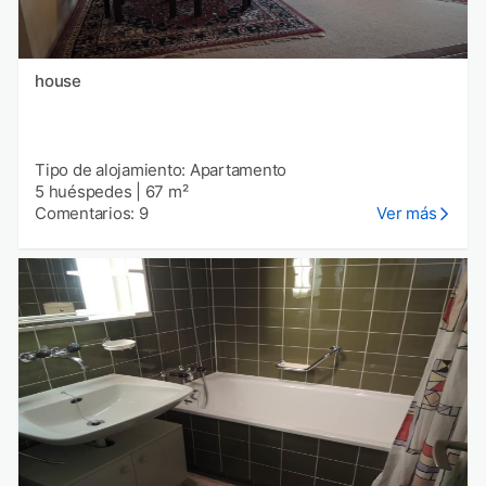
house
Tipo de alojamiento: Apartamento
5 huéspedes
|
67 m²
Comentarios: 9
Ver más