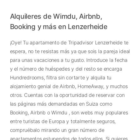
Alquileres de Wimdu, Airbnb,
Booking y más en Lenzerheide
¡Oye! Tu apartamento de Tripadvisor Lenzerheide te
espera, no te resistas más ya que sois la pareja ideal
para unas vacaciones a tu gusto. Introduce la fecha
y el número de huéspedes y del resto se encarga
Hundredrooms, filtra sin cortarte y alquila tu
alojamiento genial de Airbnb, HomeAway, y muchos
otros. Cuentas con la oportunidad de reservar con
las páginas más demandadas en Suiza como
Booking, Airbnb o Wimdu , son webs muy populares
entre turistas de Europa y totalmente seguros,
compruébalo mirando un gran número de
apartamentos estupendos de todos ellos. Si quieres