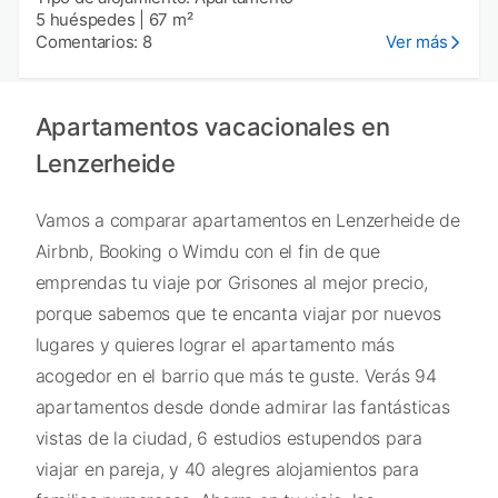
5 huéspedes
|
67 m²
Comentarios: 8
Ver más
Apartamentos vacacionales en
Lenzerheide
Vamos a comparar apartamentos en Lenzerheide de
Airbnb, Booking o Wimdu con el fin de que
emprendas tu viaje por Grisones al mejor precio,
porque sabemos que te encanta viajar por nuevos
lugares y quieres lograr el apartamento más
acogedor en el barrio que más te guste. Verás 94
apartamentos desde donde admirar las fantásticas
vistas de la ciudad, 6 estudios estupendos para
viajar en pareja, y 40 alegres alojamientos para