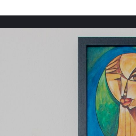
Provincias destacadas
Comun
Apartamentos en Condado de Osceola provincia
Apart
Apartamentos en Condado de Hillsborough provincia
Apart
Apartamentos en Condado de Lee provincia
Apart
Apartamentos en Condado de Palm Beach provincia
Apart
Apartamentos en Condado de Broward provincia
Apart
Apartamentos en Condado de Miami-Dade provincia
Apart
Apartamentos en Condado de Fulton provincia
Apart
Apartamentos en Condado de Filadelfia provincia
Apart