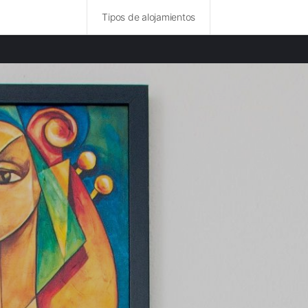
Tipos de alojamientos
idades destacadas
amentos en Nueva Providencia
amentos en Georgia
amentos en La Habana
amentos en Matanzas
amentos en Nueva Orleans
amentos en Nueva Jersey
amentos en Pensilvania
amentos en Samaná