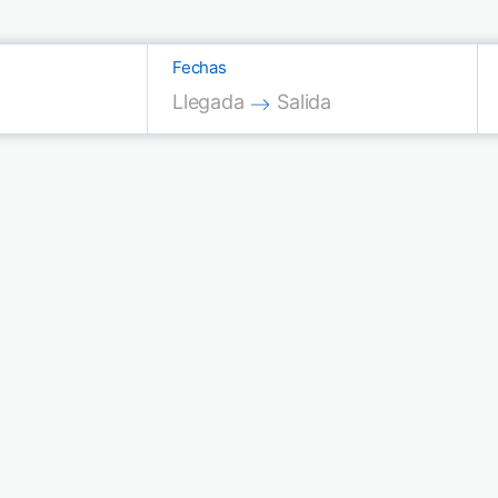
Fechas
Press the down arrow key to interac
Press the down arrow key
Llegada
Salida