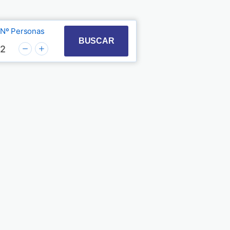
Nº Personas
t with the calendar and select a date. Press the quest
 to interact with the calendar and select a date. Pre
BUSCAR
2