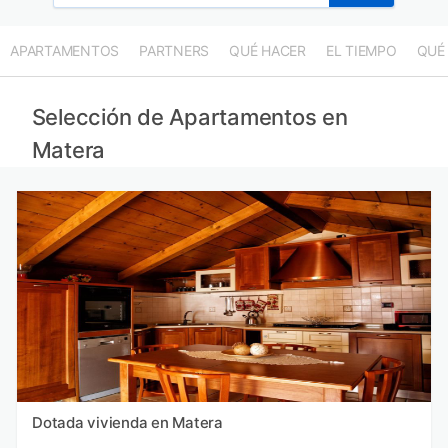
APARTAMENTOS
PARTNERS
QUÉ HACER
EL TIEMPO
QUÉ
Selección de Apartamentos en
Matera
Dotada vivienda en Matera