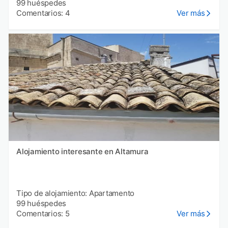
99 huéspedes
Comentarios: 4
Ver más
Alojamiento interesante en Altamura
Tipo de alojamiento: Apartamento
99 huéspedes
Comentarios: 5
Ver más