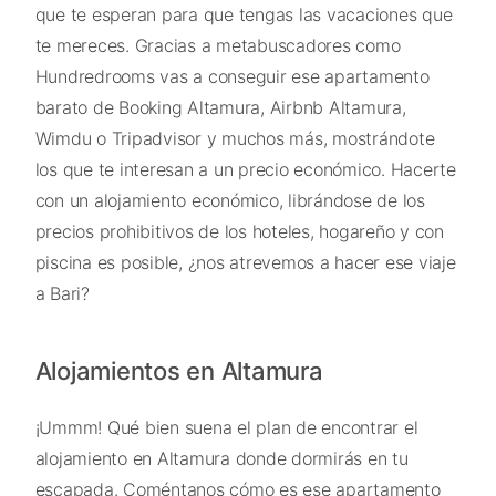
que te esperan para que tengas las vacaciones que
te mereces. Gracias a metabuscadores como
Hundredrooms vas a conseguir ese apartamento
barato de Booking Altamura, Airbnb Altamura,
Wimdu o Tripadvisor y muchos más, mostrándote
los que te interesan a un precio económico. Hacerte
con un alojamiento económico, librándose de los
precios prohibitivos de los hoteles, hogareño y con
piscina es posible, ¿nos atrevemos a hacer ese viaje
a Bari?
Alojamientos en Altamura
¡Ummm! Qué bien suena el plan de encontrar el
alojamiento en Altamura donde dormirás en tu
escapada. Coméntanos cómo es ese apartamento