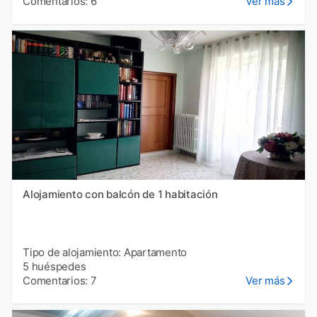
Comentarios: 6
Ver más
Alojamiento con balcón de 1 habitación
Tipo de alojamiento: Apartamento
5 huéspedes
Comentarios: 7
Ver más