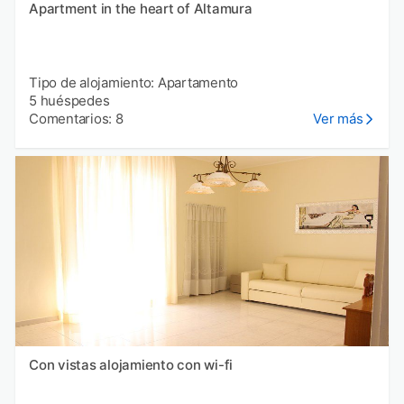
Apartment in the heart of Altamura
Tipo de alojamiento: Apartamento
5 huéspedes
Comentarios: 8
Ver más
Con vistas alojamiento con wi-fi