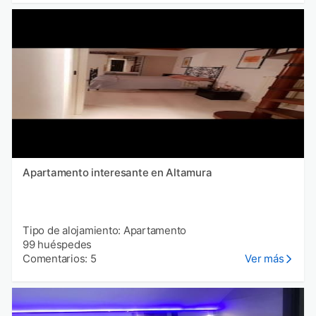
Apartamento interesante en Altamura
Tipo de alojamiento: Apartamento
99 huéspedes
Comentarios: 5
Ver más