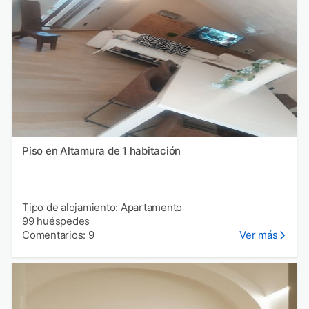
Piso en Altamura de 1 habitación
Tipo de alojamiento: Apartamento
99 huéspedes
Comentarios: 9
Ver más