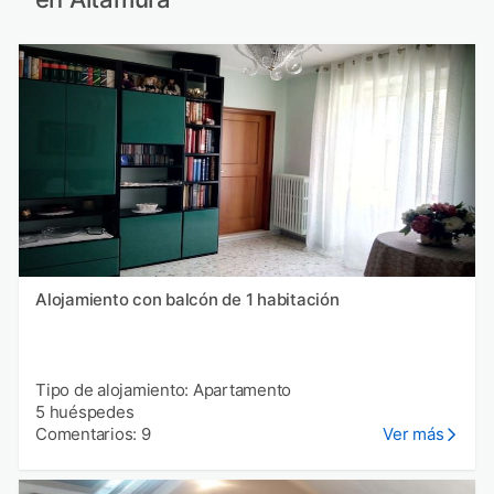
Alojamiento con balcón de 1 habitación
Tipo de alojamiento: Apartamento
5 huéspedes
Comentarios: 9
Ver más