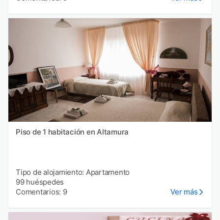
Piso de 1 habitación en Altamura
Tipo de alojamiento: Apartamento
99 huéspedes
Comentarios: 9
Ver más