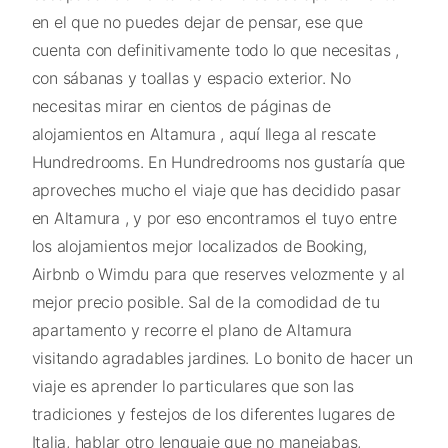
en el que no puedes dejar de pensar, ese que
cuenta con definitivamente todo lo que necesitas ,
con sábanas y toallas y espacio exterior. No
necesitas mirar en cientos de páginas de
alojamientos en Altamura , aquí llega al rescate
Hundredrooms. En Hundredrooms nos gustaría que
aproveches mucho el viaje que has decidido pasar
en Altamura , y por eso encontramos el tuyo entre
los alojamientos mejor localizados de Booking,
Airbnb o Wimdu para que reserves velozmente y al
mejor precio posible. Sal de la comodidad de tu
apartamento y recorre el plano de Altamura
visitando agradables jardines. Lo bonito de hacer un
viaje es aprender lo particulares que son las
tradiciones y festejos de los diferentes lugares de
Italia, hablar otro lenguaje que no manejabas,