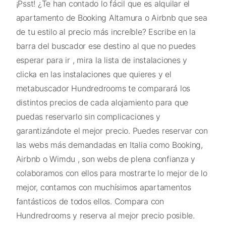
¡Psst! ¿Te han contado lo fácil que es alquilar el
apartamento de Booking Altamura o Airbnb que sea
de tu estilo al precio más increíble? Escribe en la
barra del buscador ese destino al que no puedes
esperar para ir , mira la lista de instalaciones y
clicka en las instalaciones que quieres y el
metabuscador Hundredrooms te comparará los
distintos precios de cada alojamiento para que
puedas reservarlo sin complicaciones y
garantizándote el mejor precio. Puedes reservar con
las webs más demandadas en Italia como Booking,
Airbnb o Wimdu , son webs de plena confianza y
colaboramos con ellos para mostrarte lo mejor de lo
mejor, contamos con muchísimos apartamentos
fantásticos de todos ellos. Compara con
Hundredrooms y reserva al mejor precio posible.