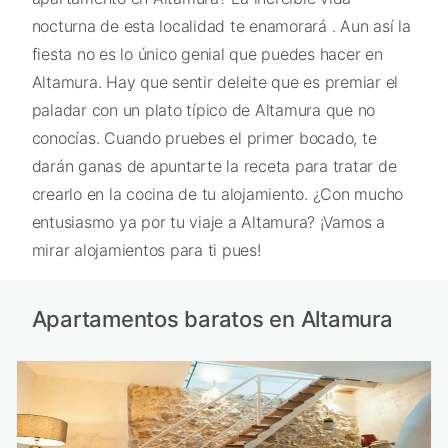
nocturna de esta localidad te enamorará . Aun así la
fiesta no es lo único genial que puedes hacer en
Altamura. Hay que sentir deleite que es premiar el
paladar con un plato típico de Altamura que no
conocías. Cuando pruebes el primer bocado, te
darán ganas de apuntarte la receta para tratar de
crearlo en la cocina de tu alojamiento. ¿Con mucho
entusiasmo ya por tu viaje a Altamura? ¡Vamos a
mirar alojamientos para ti pues!
Apartamentos baratos en Altamura