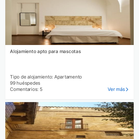
Alojamiento apto para mascotas
Tipo de alojamiento: Apartamento
99 huéspedes
Comentarios: 5
Ver más