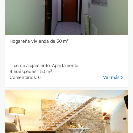
Hogareña vivienda de 50 m²
Tipo de alojamiento: Apartamento
4 huéspedes
|
50 m²
Comentarios: 6
Ver más