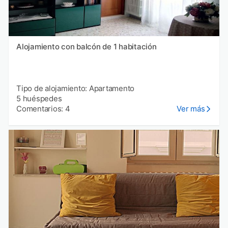
Alojamiento con balcón de 1 habitación
Tipo de alojamiento: Apartamento
5 huéspedes
Comentarios: 4
Ver más