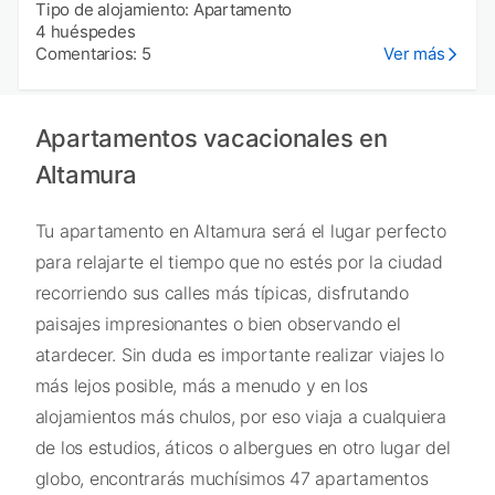
Tipo de alojamiento: Apartamento
4 huéspedes
Comentarios: 5
Ver más
Apartamentos vacacionales en
Altamura
Tu apartamento en Altamura será el lugar perfecto
para relajarte el tiempo que no estés por la ciudad
recorriendo sus calles más típicas, disfrutando
paisajes impresionantes o bien observando el
atardecer. Sin duda es importante realizar viajes lo
más lejos posible, más a menudo y en los
alojamientos más chulos, por eso viaja a cualquiera
de los estudios, áticos o albergues en otro lugar del
globo, encontrarás muchísimos 47 apartamentos