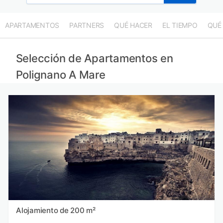
APARTAMENTOS
PARTNERS
QUÉ HACER
EL TIEMPO
QUÉ
Selección de Apartamentos en
Polignano A Mare
Alojamiento de 200 m²