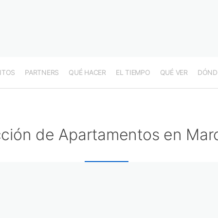
NTOS
PARTNERS
QUÉ HACER
EL TIEMPO
QUÉ VER
DÓND
cción de Apartamentos en Mar