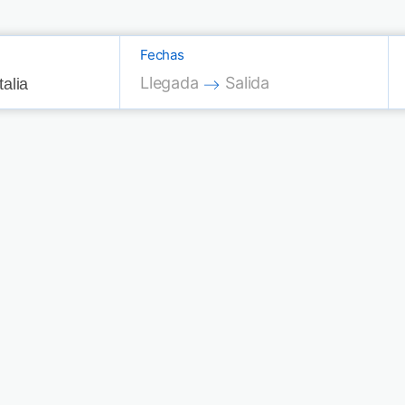
Fechas
Press the down arrow key to interac
Press the down arrow key
Llegada
Salida