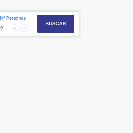
Nº Personas
t with the calendar and select a date. Press the quest
 to interact with the calendar and select a date. Pre
BUSCAR
2