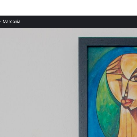
Ciudades destacadas
Marconia
Apartamentos en Pisticci
Apartamentos en Metaponto
Apartamentos en Policoro
Apartamentos en Rotondella
Apartamentos en Matera
Apartamentos en Taranto
Apartamentos en Altamura
Apartamentos en Gravina in Puglia