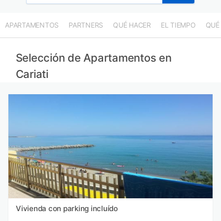
APARTAMENTOS
PARTNERS
QUÉ HACER
EL TIEMPO
QUÉ
Selección de Apartamentos en
Cariati
Vivienda con parking incluído