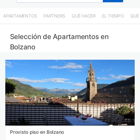
APARTAMENTOS
PARTNERS
QUÉ HACER
EL TIEMPO
QUÉ
Selección de Apartamentos en
Bolzano
Provisto piso en Bolzano