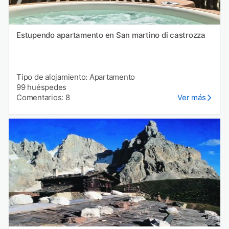
Estupendo apartamento en San martino di castrozza
Tipo de alojamiento: Apartamento
99 huéspedes
Comentarios: 8
Ver más