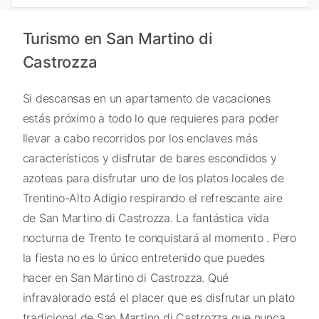
Turismo en San Martino di
Castrozza
Si descansas en un apartamento de vacaciones
estás próximo a todo lo que requieres para poder
llevar a cabo recorridos por los enclaves más
característicos y disfrutar de bares escondidos y
azoteas para disfrutar uno de los platos locales de
Trentino-Alto Adigio respirando el refrescante aire
de San Martino di Castrozza. La fantástica vida
nocturna de Trento te conquistará al momento . Pero
la fiesta no es lo único entretenido que puedes
hacer en San Martino di Castrozza. Qué
infravalorado está el placer que es disfrutar un plato
tradicional de San Martino di Castrozza que nunca