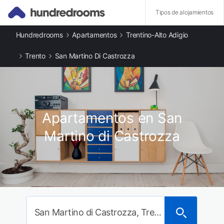
Tipos de alojamientos
Hundredrooms
Apartamentos
Trentino-Alto Adigio
Otros tipos de alojamiento
Apartamentos en San Martino di Castrozza
Trento
San Martino Di Castrozza
Casas rurales en San Martino di Castrozza
Ciudades destacadas
Apartamentos en Moena
Apartamentos en Pozza di Fassa
Apartamentos en Canazei
Apartamentos en San
Apartamentos en Feltre
Apartamentos en Selva di Val Gardena
Martino di Castrozza
Apartamentos en Ortisei
Apartamentos en Castelrotto
Apartamentos en Cortina d'Ampezzo
San Martino di Castrozza, Trento, Italia