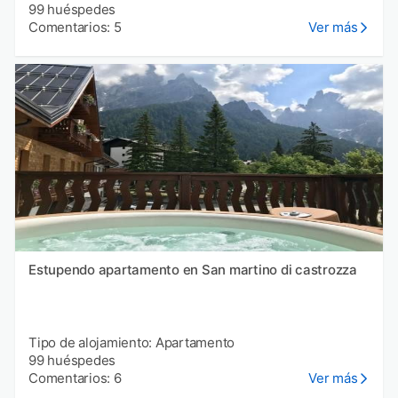
99 huéspedes
Comentarios: 5
Ver más
Estupendo apartamento en San martino di castrozza
Tipo de alojamiento: Apartamento
99 huéspedes
Comentarios: 6
Ver más