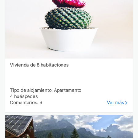
Vivienda de 8 habitaciones
Tipo de alojamiento: Apartamento
4 huéspedes
Comentarios: 9
Ver más