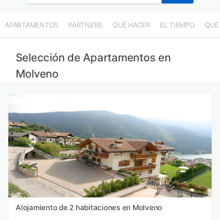
APARTAMENTOS
PARTNERS
QUÉ HACER
EL TIEMPO
QUÉ
Selección de Apartamentos en
Molveno
Alojamiento de 2 habitaciones en Molveno