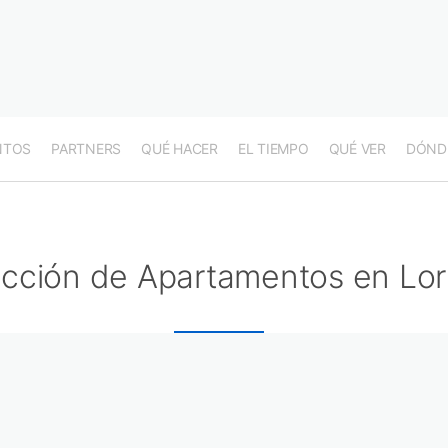
NTOS
PARTNERS
QUÉ HACER
EL TIEMPO
QUÉ VER
DÓND
cción de Apartamentos en Lor