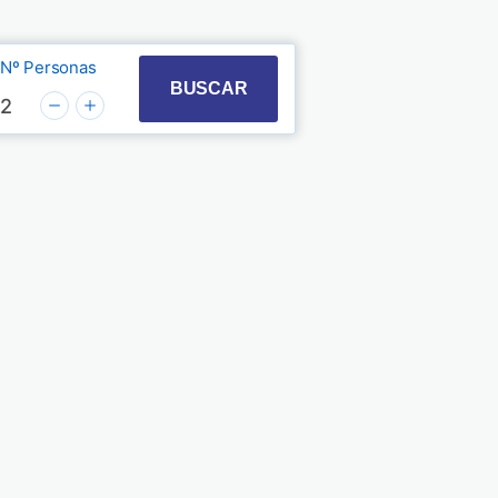
Nº Personas
t with the calendar and select a date. Press the quest
 to interact with the calendar and select a date. Pre
BUSCAR
2