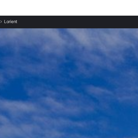
Ciudades destacadas
Lorient
Apartamentos en Lanester
Apartamentos en Locmiquélic
Apartamentos en Ploemeur
Apartamentos en Larmor-Plage
Apartamentos en Quéven
Apartamentos en Gâvres
Apartamentos en Caudan
Apartamentos en Hennebont