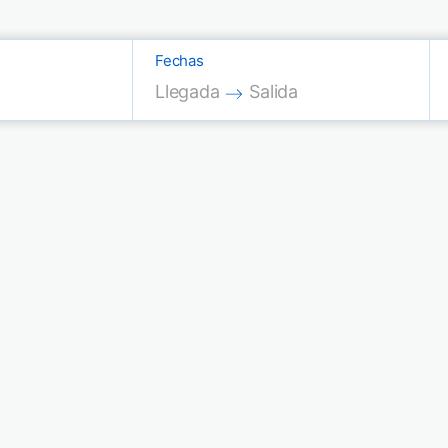
Fechas
Press the down arrow key to interac
Press the down arrow key
Llegada
Salida