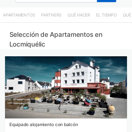
APARTAMENTOS
PARTNERS
QUÉ HACER
EL TIEMPO
QUÉ
Selección de Apartamentos en
Locmiquélic
Equipado alojamiento con balcón