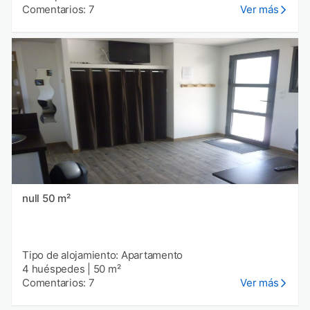
Comentarios: 7
Ver más
null 50 m²
Tipo de alojamiento: Apartamento
4 huéspedes
|
50 m²
Comentarios: 7
Ver más