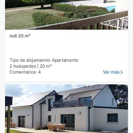
null 20 m²
Tipo de alojamiento: Apartamento
2 huéspedes
|
20 m²
Comentarios: 4
Ver más