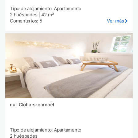
Tipo de alojamiento: Apartamento
2 huéspedes
|
42 m²
Comentarios: 5
Ver más
null Clohars-carnoët
Tipo de alojamiento: Apartamento
2 huéspedes