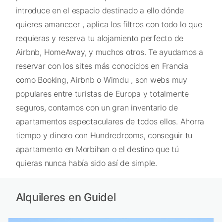
introduce en el espacio destinado a ello dónde
quieres amanecer , aplica los filtros con todo lo que
requieras y reserva tu alojamiento perfecto de
Airbnb, HomeAway, y muchos otros. Te ayudamos a
reservar con los sites más conocidos en Francia
como Booking, Airbnb o Wimdu , son webs muy
populares entre turistas de Europa y totalmente
seguros, contamos con un gran inventario de
apartamentos espectaculares de todos ellos. Ahorra
tiempo y dinero con Hundredrooms, conseguir tu
apartamento en Morbihan o el destino que tú
quieras nunca había sido así de simple.
Alquileres en Guidel