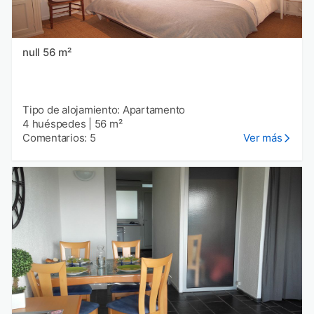
null 56 m²
Tipo de alojamiento: Apartamento
4 huéspedes
|
56 m²
Comentarios: 5
Ver más