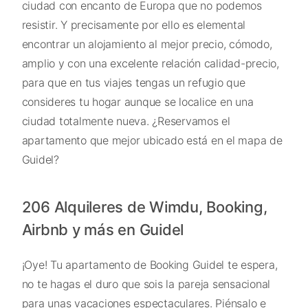
ciudad con encanto de Europa que no podemos
resistir. Y precisamente por ello es elemental
encontrar un alojamiento al mejor precio, cómodo,
amplio y con una excelente relación calidad-precio,
para que en tus viajes tengas un refugio que
consideres tu hogar aunque se localice en una
ciudad totalmente nueva. ¿Reservamos el
apartamento que mejor ubicado está en el mapa de
Guidel?
206 Alquileres de Wimdu, Booking,
Airbnb y más en Guidel
¡Oye! Tu apartamento de Booking Guidel te espera,
no te hagas el duro que sois la pareja sensacional
para unas vacaciones espectaculares. Piénsalo e