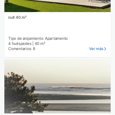
null 40 m²
Tipo de alojamiento: Apartamento
4 huéspedes
|
40 m²
Comentarios: 8
Ver más