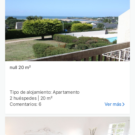
null 20 m²
Tipo de alojamiento: Apartamento
2 huéspedes
|
20 m²
Comentarios: 6
Ver más