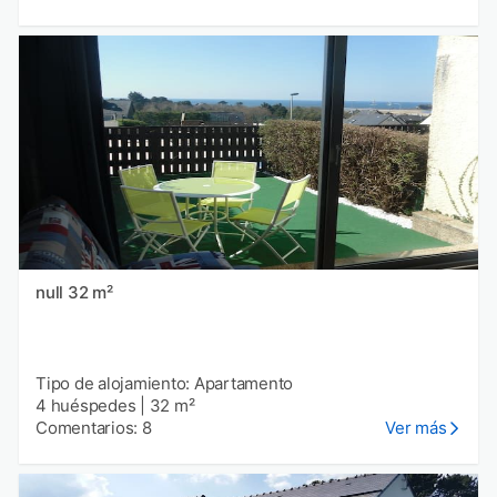
null 32 m²
Tipo de alojamiento: Apartamento
4 huéspedes
|
32 m²
Comentarios: 8
Ver más