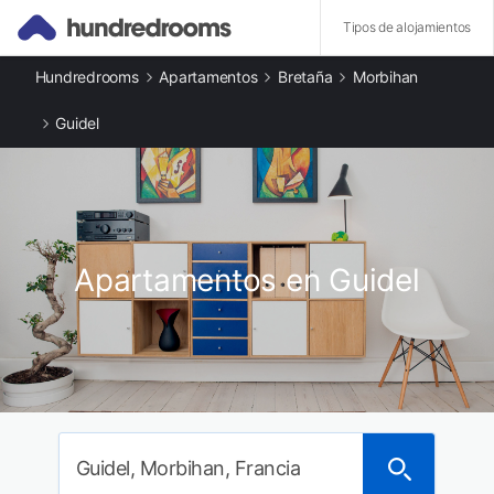
Tipos de alojamientos
Hundredrooms
Apartamentos
Bretaña
Morbihan
Otros tipos de alojamiento
Casas rurales en Guidel
Guidel
Apartamentos en Guidel
Ciudades destacadas
Apartamentos en Quéven
Apartamentos en Le Pouldu
Apartamentos en Clohars-Carnoët
Apartamentos en Pont-Scorff
Apartamentos en Guidel
Apartamentos en Ploemeur
Apartamentos en Quimperlé
Apartamentos en Lorient
Apartamentos en Moëlan-sur-Mer
Guidel, Morbihan, Francia