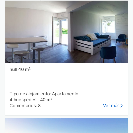
null 40 m²
Tipo de alojamiento: Apartamento
4 huéspedes
|
40 m²
Comentarios: 8
Ver más