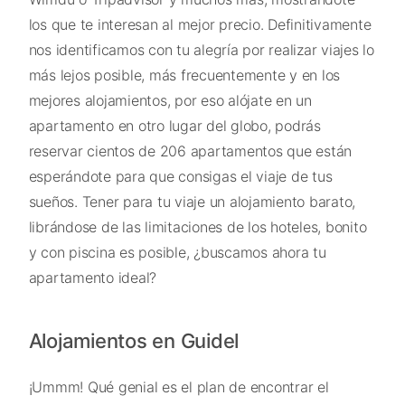
los que te interesan al mejor precio. Definitivamente
nos identificamos con tu alegría por realizar viajes lo
más lejos posible, más frecuentemente y en los
mejores alojamientos, por eso alójate en un
apartamento en otro lugar del globo, podrás
reservar cientos de 206 apartamentos que están
esperándote para que consigas el viaje de tus
sueños. Tener para tu viaje un alojamiento barato,
librándose de las limitaciones de los hoteles, bonito
y con piscina es posible, ¿buscamos ahora tu
apartamento ideal?
Alojamientos en Guidel
¡Ummm! Qué genial es el plan de encontrar el