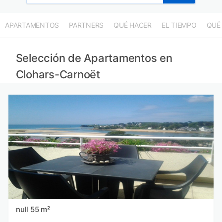
APARTAMENTOS
PARTNERS
QUÉ HACER
EL TIEMPO
QUÉ
Selección de Apartamentos en
Clohars-Carnoët
null 55 m²