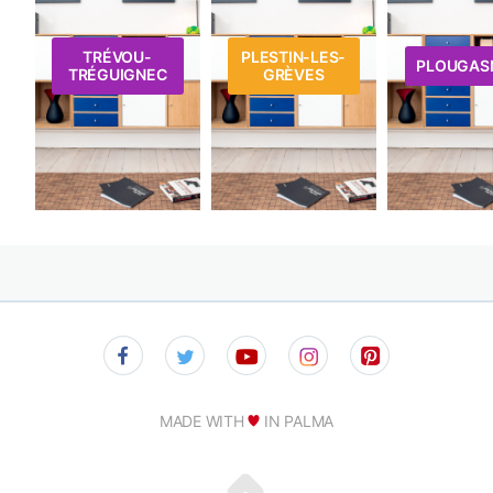
TRÉVOU-
PLESTIN-LES-
PLOUGAS
TRÉGUIGNEC
GRÈVES
MADE WITH
IN PALMA