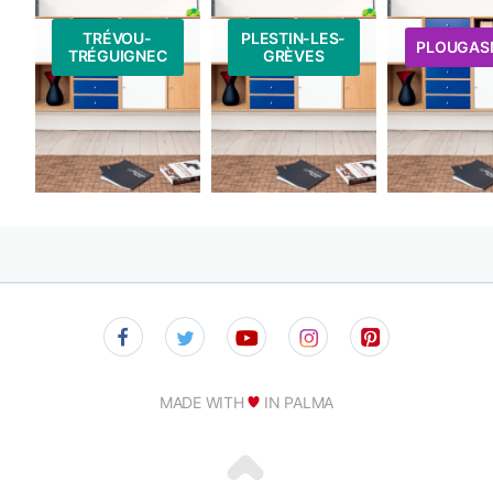
TRÉVOU-
PLESTIN-LES-
PLOUGAS
TRÉGUIGNEC
GRÈVES
MADE WITH
IN PALMA