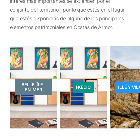
interés más importantes se extienden por el
conjunto del territorio , por lo que estés en el lugar
que estés dispondrás de alguno de los principales
elementos patrimoniales en Costas de Armor.
BELLE-ÎLE-
HŒDIC
ILLE Y VIL
EN-MER