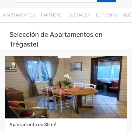
APARTAMENTOS
PARTNERS
QUÉ HACER
EL TIEMPO
QUÉ
Selección de Apartamentos en
Trégastel
Apartamento de 80 m²