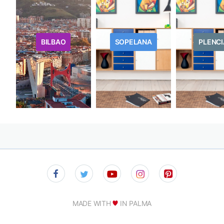
BILBAO
SOPELANA
PLENCI
MADE WITH
IN PALMA