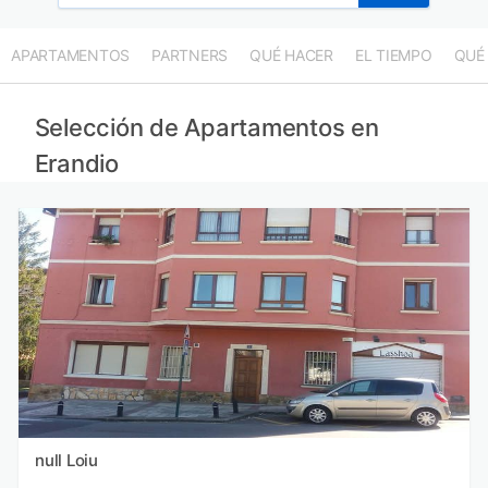
APARTAMENTOS
PARTNERS
QUÉ HACER
EL TIEMPO
QUÉ
Selección de Apartamentos en
Erandio
null Loiu