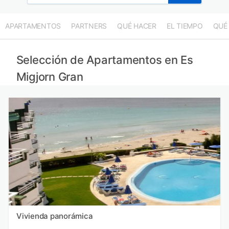
APARTAMENTOS
PARTNERS
QUÉ HACER
EL TIEMPO
QUÉ
Selección de Apartamentos en Es
Migjorn Gran
Vivienda panorámica