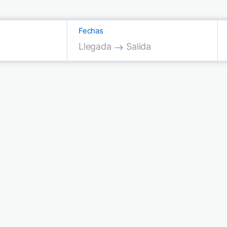
Fechas
Press the down arrow key to interac
Press the down arrow key
Llegada
Salida