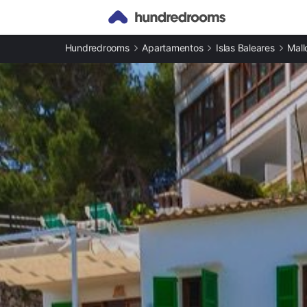
Otros tipos de alojamiento
Hundredrooms
Apartamentos
Islas Baleares
Mall
Apartamentos en Santanyí
Casas rurales en Santanyí