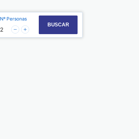
Nº Personas
t with the calendar and select a date. Press the quest
 to interact with the calendar and select a date. Pre
BUSCAR
2