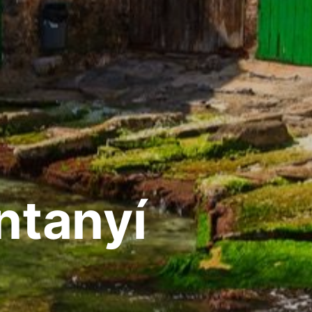
ntanyí