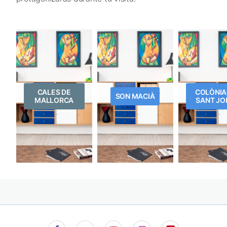
CALES DE
COLÒNIA
SON MACIÀ
MALLORCA
SANT JO