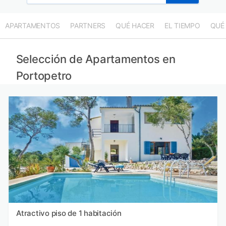
APARTAMENTOS
PARTNERS
QUÉ HACER
EL TIEMPO
QUÉ
Selección de Apartamentos en
Portopetro
Atractivo piso de 1 habitación