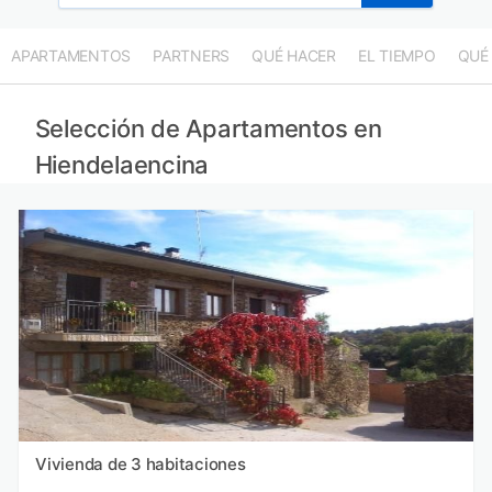
APARTAMENTOS
PARTNERS
QUÉ HACER
EL TIEMPO
QUÉ
Selección de Apartamentos en
Hiendelaencina
Vivienda de 3 habitaciones