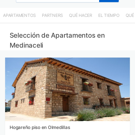
APARTAMENTOS
PARTNERS
QUÉ HACER
EL TIEMPO
QUÉ
Selección de Apartamentos en
Medinaceli
Hogareño piso en Olmedillas