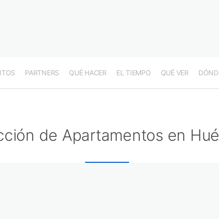
NTOS
PARTNERS
QUÉ HACER
EL TIEMPO
QUÉ VER
DÓND
cción de Apartamentos en Hué