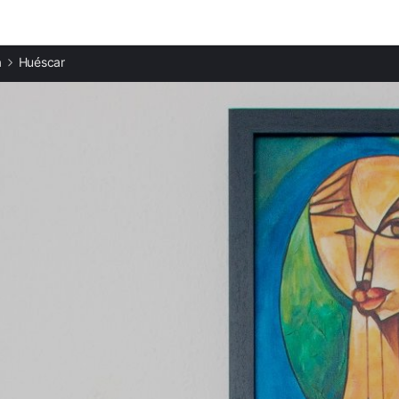
Ciudades destacadas
a
Huéscar
Apartamentos en Orce
Apartamentos en Castril
Apartamentos en Santiago-Pontones
Apartamentos en Inazares
Apartamentos en Cazorla
Apartamentos en Vélez-Rubio
Apartamentos en Baeza
Apartamentos en Pulpí