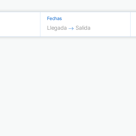
Fechas
Press the down arrow key to interac
Press the down arrow key
Llegada
Salida