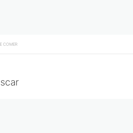
E COMER
scar