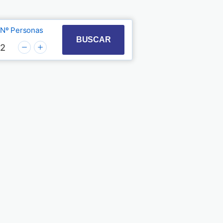
Nº Personas
t with the calendar and select a date. Press the quest
 to interact with the calendar and select a date. Pre
BUSCAR
2