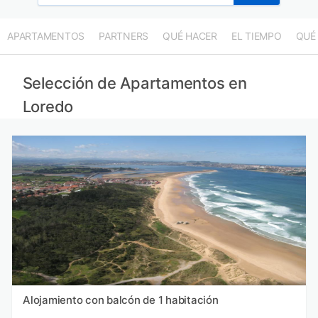
APARTAMENTOS
PARTNERS
QUÉ HACER
EL TIEMPO
QUÉ
Selección de Apartamentos en
Loredo
Alojamiento con balcón de 1 habitación