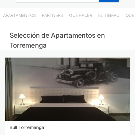
APARTAMENTOS
PARTNERS
QUÉ HACER
EL TIEMPO
QUÉ
Selección de Apartamentos en
Torremenga
null Torremenga