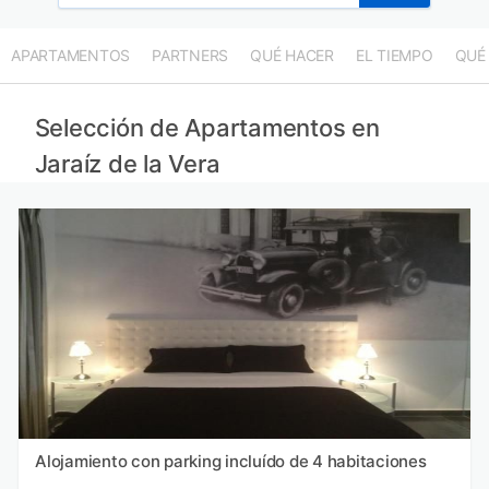
APARTAMENTOS
PARTNERS
QUÉ HACER
EL TIEMPO
QUÉ
Selección de Apartamentos en
Jaraíz de la Vera
Alojamiento con parking incluído de 4 habitaciones