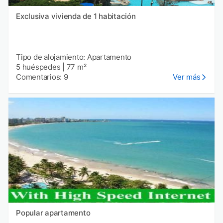
Exclusiva vivienda de 1 habitación
Tipo de alojamiento: Apartamento
5 huéspedes
|
77 m²
Comentarios: 9
Ver más
Popular apartamento