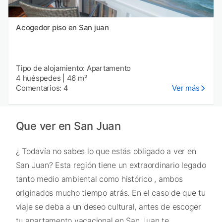
Acogedor piso en San juan
Tipo de alojamiento: Apartamento
4 huéspedes
|
46 m²
Comentarios: 4
Ver más
Que ver en San Juan
¿ Todavía no sabes lo que estás obligado a ver en
San Juan? Esta región tiene un extraordinario legado
tanto medio ambiental como histórico , ambos
originados mucho tiempo atrás. En el caso de que tu
viaje se deba a un deseo cultural, antes de escoger
tu apartamento vacacional en San Juan te