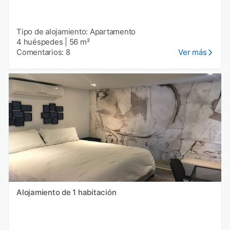
Tipo de alojamiento: Apartamento
4 huéspedes
|
56 m²
Comentarios: 8
Ver más
Alojamiento de 1 habitación