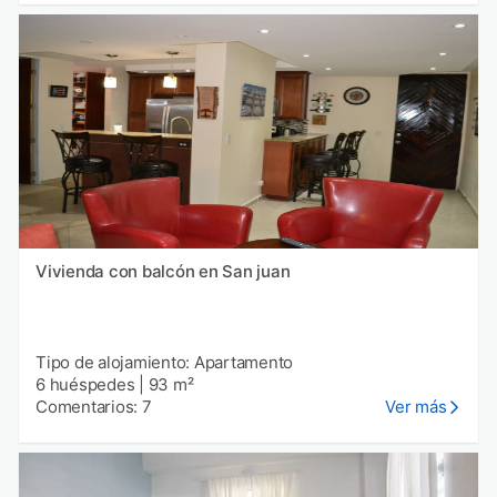
Vivienda con balcón en San juan
Tipo de alojamiento: Apartamento
6 huéspedes
|
93 m²
Comentarios: 7
Ver más