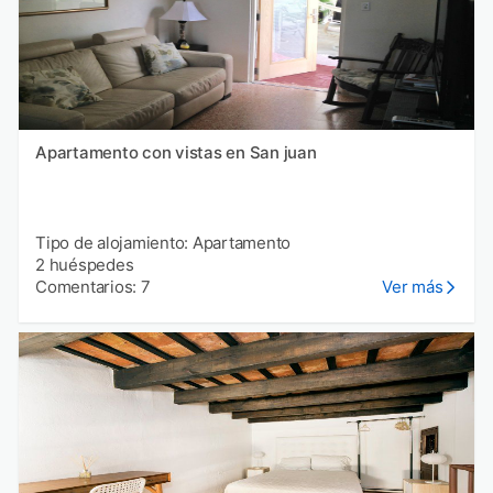
Apartamento con vistas en San juan
Tipo de alojamiento: Apartamento
2 huéspedes
Comentarios: 7
Ver más