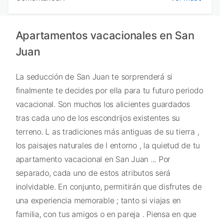
Apartamentos vacacionales en San
Juan
La seducción de San Juan te sorprenderá si
finalmente te decides por ella para tu futuro periodo
vacacional. Son muchos los alicientes guardados
tras cada uno de los escondrijos existentes su
terreno. L as tradiciones más antiguas de su tierra ,
los paisajes naturales de l entorno , la quietud de tu
apartamento vacacional en San Juan ... Por
separado, cada uno de estos atributos será
inolvidable. En conjunto, permitirán que disfrutes de
una experiencia memorable ; tanto si viajas en
familia, con tus amigos o en pareja . Piensa en que