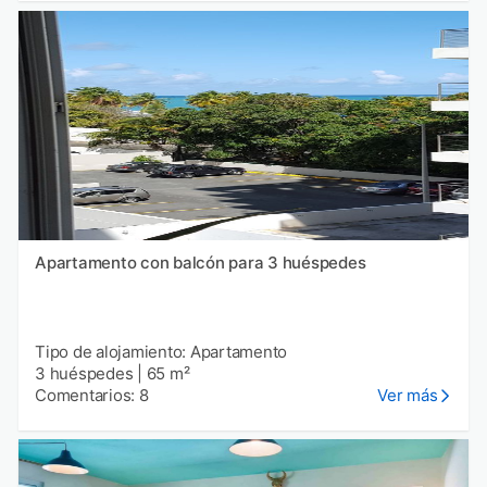
Apartamento con balcón para 3 huéspedes
Tipo de alojamiento: Apartamento
3 huéspedes
|
65 m²
Comentarios: 8
Ver más