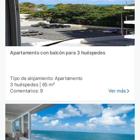
Apartamento con balcón para 3 huéspedes
Tipo de alojamiento: Apartamento
3 huéspedes
|
65 m²
Comentarios: 9
Ver más