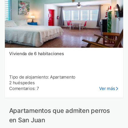
Vivienda de 6 habitaciones
Tipo de alojamiento: Apartamento
2 huéspedes
Comentarios: 7
Ver más
Apartamentos que admiten perros
en San Juan