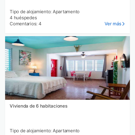
Tipo de alojamiento: Apartamento
4 huéspedes
Comentarios: 4
Ver más
Vivienda de 6 habitaciones
Tipo de alojamiento: Apartamento