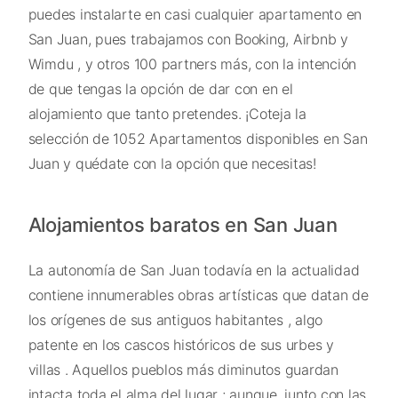
puedes instalarte en casi cualquier apartamento en
San Juan, pues trabajamos con Booking, Airbnb y
Wimdu , y otros 100 partners más, con la intención
de que tengas la opción de dar con en el
alojamiento que tanto pretendes. ¡Coteja la
selección de 1052 Apartamentos disponibles en San
Juan y quédate con la opción que necesitas!
Alojamientos baratos en San Juan
La autonomía de San Juan todavía en la actualidad
contiene innumerables obras artísticas que datan de
los orígenes de sus antiguos habitantes , algo
patente en los cascos históricos de sus urbes y
villas . Aquellos pueblos más diminutos guardan
intacta toda el alma del lugar ; aunque, junto con las