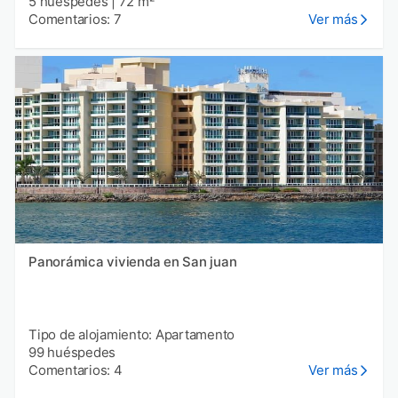
5 huéspedes
|
72 m²
Comentarios: 7
Ver más
Panorámica vivienda en San juan
Tipo de alojamiento: Apartamento
99 huéspedes
Comentarios: 4
Ver más