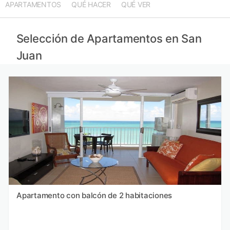
APARTAMENTOS
QUÉ HACER
QUÉ VER
Selección de Apartamentos en San
Juan
Apartamento con balcón de 2 habitaciones