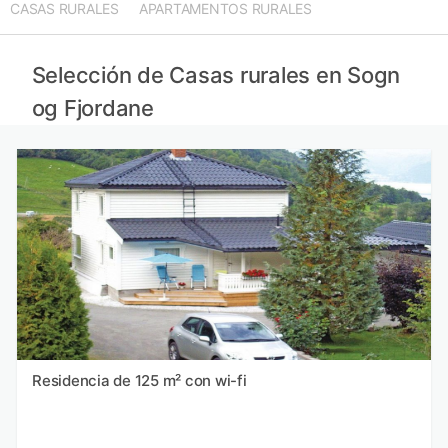
CASAS RURALES
APARTAMENTOS RURALES
Casas rurales en Provincia de Estocolmo
Casas rurales en Islas Faroe
Casas rurales en Hovedstaden
Selección de Casas rurales en Sogn
Casas rurales en Escocia
og Fjordane
Residencia de 125 m² con wi-fi