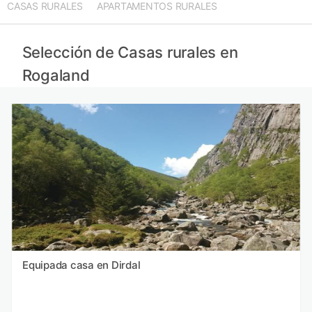
CASAS RURALES
APARTAMENTOS RURALES
Casas rurales en Islas Frisias
Casas rurales en Mar del Norte
Casas rurales en Groninga
Selección de Casas rurales en
Casas rurales en Frisia
Rogaland
Equipada casa en Dirdal